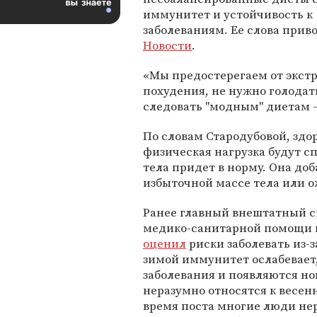
иммунитет и устойчивость к
заболеваниям. Ее слова прив
Новости
.
«Мы предостерегаем от экст
похудения, не нужно голодат
следовать "модным" диетам —
По словам Стародубовой, здо
физическая нагрузка будут сп
тела придет в норму. Она до
избыточной массе тела или о
Ранее главный внештатный с
медико-санитарной помощи 
оценил
риски заболевать из-з
зимой иммунитет ослабевает
заболевания и появляются но
неразумно относятся к весенн
время поста многие люди нер