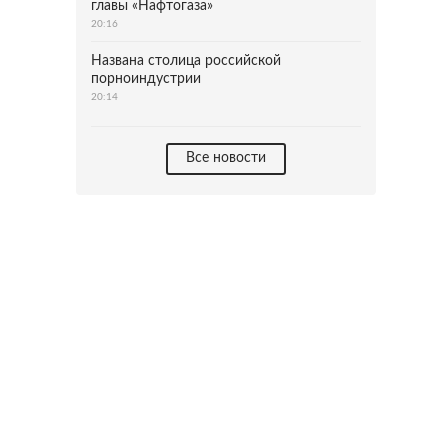
главы «Нафтогаза»
20:16
Названа столица российской
порноиндустрии
20:14
Все новости