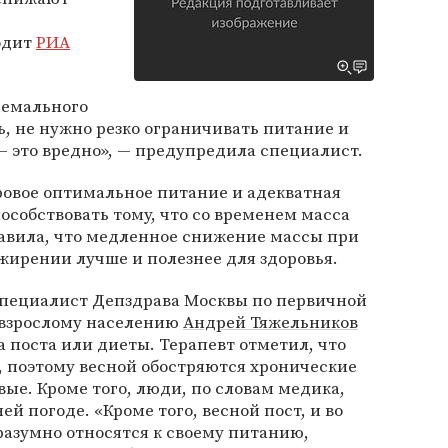
одит
РИА
ремального
ь, не нужно резко ограничивать питание и
 это вредно», — предупредила специалист.
ровое оптимальное питание и адекватная
особствовать тому, что со временем масса
бавила, что медленное снижение массы при
жирении лучше и полезнее для здоровья.
пециалист Депздрава Москвы по первичной
взрослому населению
Андрей Тяжельников
а поста или диеты. Терапевт отметил, что
, поэтому весной обостряются хронические
вые. Кроме того, люди, по словам медика,
ей погоде. «Кроме того, весной пост, и во
азумно относятся к своему питанию,