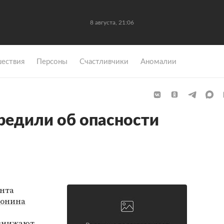
8 августа, 21:06
ествия
Персоны
Счастливчики
Аномалии
редили об опасности
нта
онина
 снижают