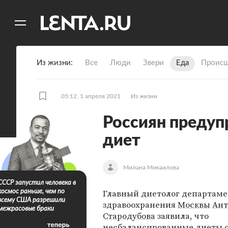
11
A
Из жизни
Все
Люди
Звери
Еда
Происш
05:12, 1 апреля 2021
Из жизни
Россиян предуп
диет
Милана Микаилова
СССР запустил человека в
Главный диетолог департаме
космос раньше, чем по
всему США разрешили
здравоохранения
Москвы
Ант
межрасовые браки
Стародубова
заявила, что
несбалансированные диеты