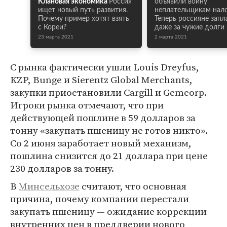
Клановая экономика
Россия
объявили войну
ищет новый путь развития.
неплательщикам нало
Почему пример хотят взять
Теперь россияне запл
с Кореи?
даже за чужие долги
23 марта 2021
2 марта 2021
С рынка фактически ушли Louis Dreyfus,
KZP, Bunge и Sierentz Global Merchants,
закупки приостановили Cargill и Gemcorp.
Игроки рынка отмечают, что при
действующей пошлине в 59 долларов за
тонну «закупать пшеницу не готов никто».
Со 2 июня заработает новый механизм,
пошлина снизится до 21 доллара при цене
230 долларов за тонну.
В
Минсельхозе
считают, что основная
причина, почему компании перестали
закупать пшеницу — ожидание коррекции
внутренних цен в преддверии нового