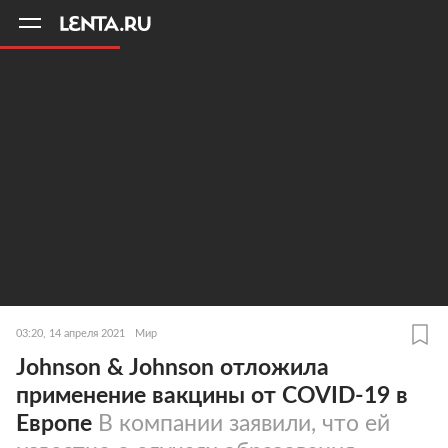
11
A
03:20, 14 апреля 2021
Мир
Johnson & Johnson отложила
применение вакцины от COVID-19 в
Европе
В компании заявили, что ей