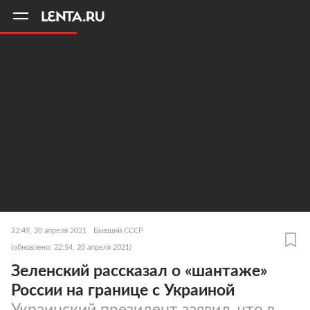
11
A
22:49, 20 апреля 2021
Бывший СССР
(обновлено: 22:54, 20 апреля 2021)
Зеленский рассказал о «шантаже»
России на границе с Украиной
Украинский президент заявил, что в