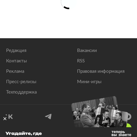
Редакция
Вакансии
Контакты
RSS
Реклама
Правовая информация
Пресс-релизы
Мини-игры
Техподдержка
18
+
Угадайте, где