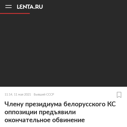
11
A
11:14, 11 мая 2021
Бывший СССР
Члену президиума белорусского КС
оппозиции предъявили
окончательное обвинение