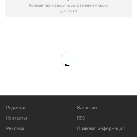
Комментарии закрыты за истечением срока
давности
Редакция
Вакансии
Контакты
RSS
Реклама
Правовая информация