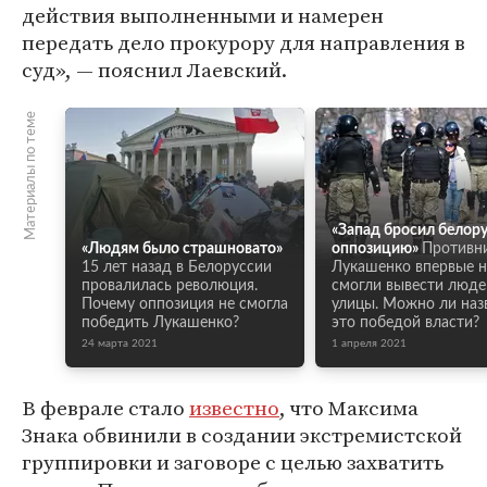
действия выполненными и намерен
передать дело прокурору для направления в
суд», — пояснил Лаевский.
Материалы по теме
«Запад бросил белор
«Людям было страшновато»
оппозицию»
Противн
15 лет назад в Белоруссии
Лукашенко впервые н
провалилась революция.
смогли вывести люде
Почему оппозиция не смогла
улицы. Можно ли наз
победить Лукашенко?
это победой власти?
24 марта 2021
1 апреля 2021
В феврале стало
известно
, что Максима
Знака обвинили в создании экстремистской
группировки и заговоре с целью захватить