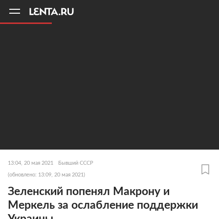
11
A
13:04, 20 мая 2021
Бывший СССР
(обновлено: 13:09, 20 мая 2021)
Зеленский попенял Макрону и
Меркель за ослабление поддержки
Украины