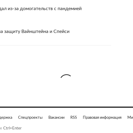
дал из-за домогательств с пандемией
на защиту Вайнштейна и Спейси
держка
Спецпроекты
Вакансии
RSS
Правовая информация
Ми
е
Ctrl+Enter