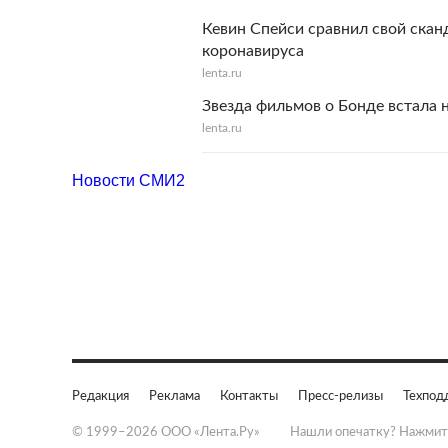
Кевин Спейси сравнил свой скан
коронавируса
lenta.ru
Звезда фильмов о Бонде встала 
lenta.ru
Новости СМИ2
Редакция
Реклама
Контакты
Пресс-релизы
Техпод
© 1999–2026 ООО «Лента.Ру»
Нашли опечатку? Нажмит