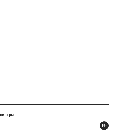
ни-игры
18+