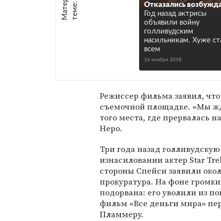
е
:
Отказались возбужд
Год назад актрисы
объявили войну
голливудским
насильникам. Хуже ст
всем
16 ноября 2018
Режиссер фильма заявил, что
съемочной площадке. «Мы жд
того места, где прервалась 
Неро.
Три года назад голливудскую
изнасиловании актер Star Tre
стороны Спейси заявили около
прокуратура
. На фоне громки
подорвана: его уволили из п
фильм «Все деньги мира» пер
Пламмеру
.