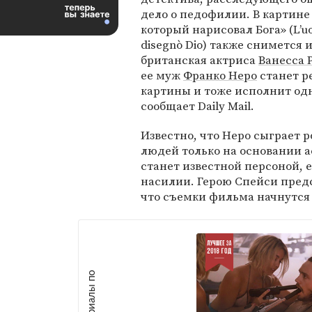
дело о педофилии. В картине
который нарисовал Бога» (L’u
disegnò Dio) также снимется 
британская актриса
Ванесса 
ее муж
Франко Неро
станет р
картины и тоже исполнит одн
сообщает Daily Mail.
Известно, что Неро сыграет 
людей только на основании а
станет известной персоной, 
насилии. Герою Спейси предс
что съемки фильма начнутся
М
а
т
р
и
а
л
ы
п
о
т
е
м
е