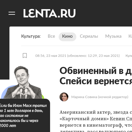
11
A
Культура
Все
Кино
Сериалы
Музыка
К
08:56, 23 мая 2021
(обновлено: 12:29, 23 мая 2021)
Кул
Обвиненный в д
Спейси вернется
Марина Совина
(ночной редактор)
Если бы Илон Маск тратил
Американский актер, звезда 
по 1 млн долларов в день,
его состояние не
«Карточный домик»
Кевин С
закончилось бы и через
вернется в кинематограф, чт
2000 лет
детектива, расследующего о