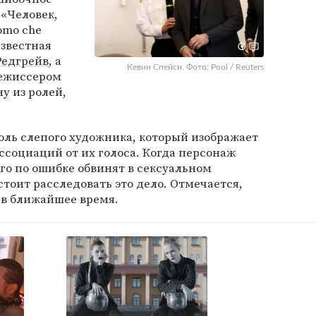
 «Человек,
omo che
известная
Редгрейв
, а
Кевин Спейси. Фото: Pool / Reuters
ежиссером
у из ролей,
роль слепого художника, который изображает
ссоциаций от их голоса. Когда персонаж
его по ошибке обвинят в сексуальном
тоит расследовать это дело. Отмечается,
 в ближайшее время.