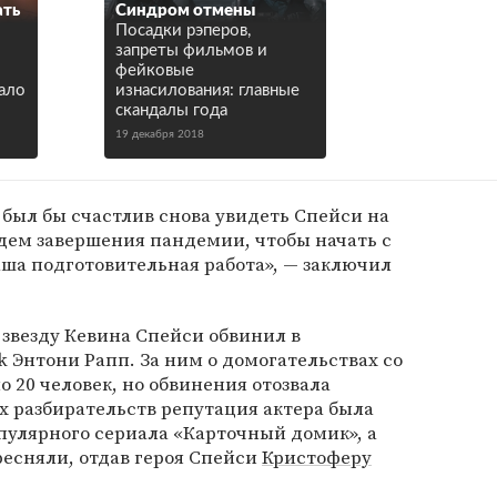
ать
Синдром отмены
Посадки рэперов,
запреты фильмов и
фейковые
ало
изнасилования: главные
скандалы года
19 декабря 2018
 был бы счастлив снова увидеть Спейси на
ем завершения пандемии, чтобы начать с
наша подготовительная работа», — заключил
 звезду Кевина Спейси обвинил в
k Энтони Рапп. За ним о домогательствах со
 20 человек, но обвинения отозвала
х разбирательств репутация актера была
опулярного сериала «Карточный домик», а
есняли, отдав героя Спейси
Кристоферу