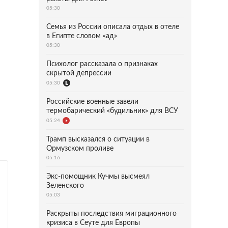
05:30
Семья из России описала отдых в отеле
в Египте словом «ад»
05:30
Психолог рассказала о признаках
скрытой депрессии
05:30
Российские военные завели
термобарический «будильник» для ВСУ
05:24
Трамп высказался о ситуации в
Ормузском проливе
05:16
Экс-помощник Кучмы высмеял
Зеленского
05:03
Раскрыты последствия миграционного
кризиса в Сеуте для Европы