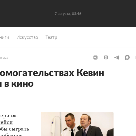
7 августа, 05:46
ниги
Искусство
Театр
ьтура
омогательствах Кевин
 в кино
сериала
пейси
обы сыграть
шибочное