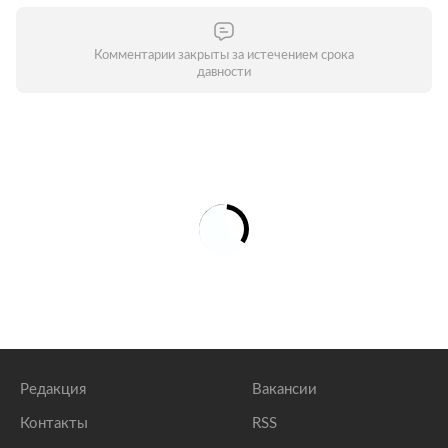
Комментарии закрыты за истечением срока
давности
Редакция
Вакансии
Контакты
RSS