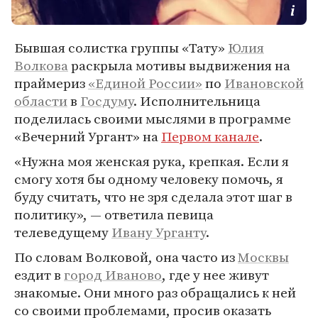
Бывшая солистка группы «Тату»
Юлия
Волкова
раскрыла мотивы выдвижения на
праймериз
«Единой России»
по
Ивановской
области
в
Госдуму
. Исполнительница
поделилась своими мыслями в программе
«Вечерний Ургант» на
Первом канале
.
«Нужна моя женская рука, крепкая. Если я
смогу хотя бы одному человеку помочь, я
буду считать, что не зря сделала этот шаг в
политику», — ответила певица
телеведущему
Ивану Урганту
.
По словам Волковой, она часто из
Москвы
ездит в
город Иваново
, где у нее живут
знакомые. Они много раз обращались к ней
со своими проблемами, просив оказать