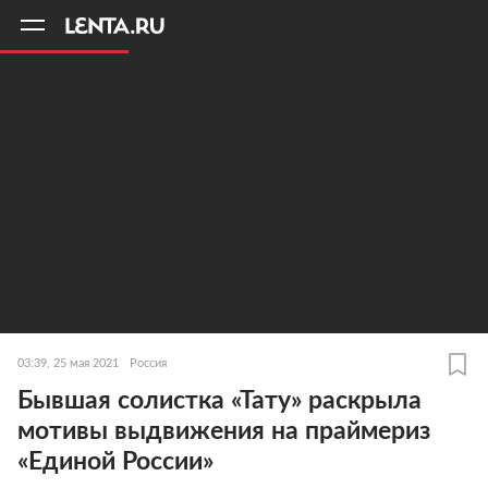
11
A
03:39, 25 мая 2021
Россия
Бывшая солистка «Тату» раскрыла
мотивы выдвижения на праймериз
«Единой России»