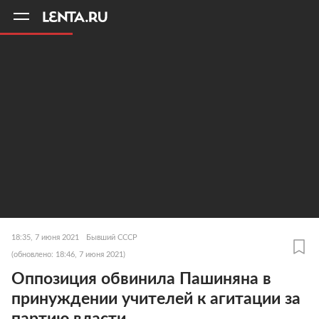
11
A
18:35, 7 июня 2021
Бывший СССР
(обновлено: 18:46, 7 июня 2021)
Оппозиция обвинила Пашиняна в
принуждении учителей к агитации за
партию власти