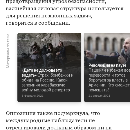
предотвращения угроз безопасности,
важнейшая силовая структура используется
для решения незаконных задач», —
говорится в сообщении.
Материалы по теме
Революция на паузе
«Дети не должны это
Пашинян избежал во
видеть»
Страх, бомбежки и
переворота и готов
обида на Россию. Какой
бороться за власть в
запомнил карабахскую
Армении. Кто сможет
войну молодой репортер
помешать?
8 февраля 2021
21 апреля 2021
Оппозиция также подчеркнула, что
международные наблюдатели не
отреагировали должным образом ни на