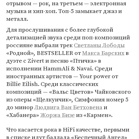
отрывом — рок, на третьем — электронная
музыка и хип-хоп. Топ-5 замыкает джаз и
металл.
Для прослушивания с более глубокой
детализацией звука среди поп-композиций
россияне выбрали трек
Светланы Лободы
«Родной», BESTSELLER от
Макса Барских
в
дуэте с Zivert и песню «Птичка» в
исполнении HammAli & Navai. Среди
иностранных артистов — Your power от
Billie Eilish. Среди классических
композиций — «Вальс Цветов» Чайковского
из оперы «Щелкунчик», Симфония номер 5
до минор
Людвига Ван Бетховена
и
«Хабанера»
Жоржа Бизе
из «Кармен».
Что касается рока в HiFi качестве, первыми
в списке идут баллада «Беспечный Ангел»