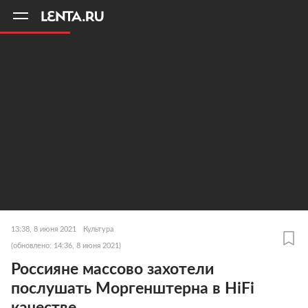
11
A
13:38, 8 июня 2021
Культура
(обновлено: 14:36, 8 июня 2021)
Россияне массово захотели
послушать Моргенштерна в HiFi
качестве