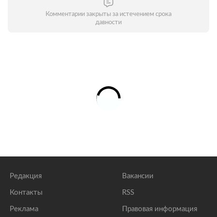
Комментарии закрыты за истечением срока
давности
Редакция
Вакансии
Контакты
RSS
Реклама
Правовая информация