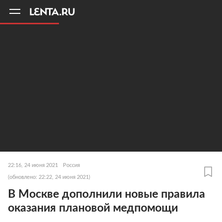
11
A
22:16, 24 июня 2021
Россия
(обновлено: 22:22, 24 июня 2021)
В Москве дополнили новые правила
оказания плановой медпомощи