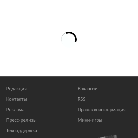
Собянин оценил ситуацию с COVID-19 в Москве
lenta.ru
Собянин рассказал о заболевших COVID-19 после
вакцинации
lenta.ru
Собянин рассказал о вакцинации московских
пенсионеров
lenta.ru
Редакция
Вакансии
Контакты
RSS
Реклама
Правовая информация
Пресс-релизы
Мини-игры
Техподдержка