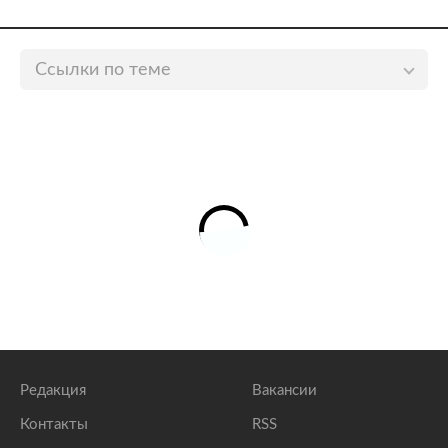
Ссылки по теме
На Украине назвали три главных провала
Зеленского
lenta.ru
Украине предсказали возвращение в
Средневековье в случае нового кризиса
lenta.ru
Пользователи сети возмутились рекомендации
Минздрава Украины отказаться от сала
lenta.ru
Редакция
Вакансии
Контакты
RSS