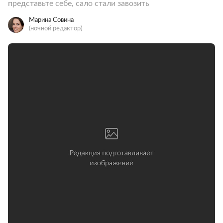
представьте себе, сало стали завозить
Марина Совина
(ночной редактор)