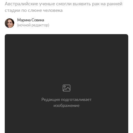
Австралийские ученые смогли выявить рак на ранней
стадии по слюне человека
Марина Совина
(ночной редактор)