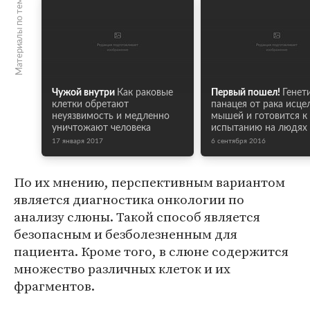
Материалы по теме
Чужой внутри
Как раковые
Первый пошел!
Генет
клетки обретают
панацея от рака исце
неуязвимость и медленно
мышей и готовится к
уничтожают человека
испытанию на людях
17 января 2017
6 сентября 2016
По их мнению, перспективным вариантом
является диагностика онкологии по
анализу слюны. Такой способ является
безопасным и безболезненным для
пациента. Кроме того, в слюне содержится
множество различных клеток и их
фрагментов.