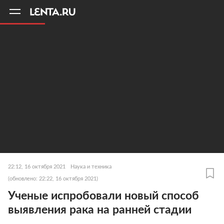
11
A
22:12, 16 октября 2021
Наука и техника
(обновлено: 22:22, 16 октября 2021)
Ученые испробовали новый способ
выявления рака на ранней стадии