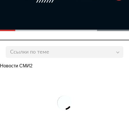
Ссылки по теме
Появились подробности о действиях экипажа
Новости СМИ2
рухнувшего в Иркутской области Ан-12
lenta.ru
В Росавиации раскрыли подробности о
потерпевшем крушение под Иркутском Ан-12
lenta.ru
Появились подробности о рухнувшем в Иркутской
области самолете Ан-12
lenta.ru