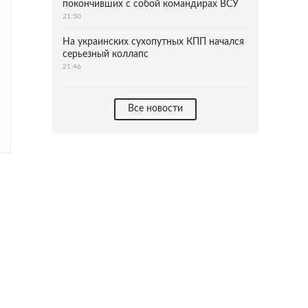
покончивших с собой командирах ВСУ
21:50
На украинских сухопутных КПП начался
серьезный коллапс
21:46
Все новости