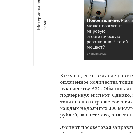
М
а
т
р
и
а
л
ы
п
о
т
е
м
е
е
:
Новое величие.
Росси
может возглавить
мировую
энергетическую
революцию. Что ей
мешает?
17 июня 2021
В случае, если владелец авт
оплаченное количества топли
руководству АЗС. Обычно дан
подчеркнул эксперт. Однако,
топлива на заправке составля
каждых недолитых 300 милли
рублей, за счет чего, оплат
Эксперт посоветовал заправл