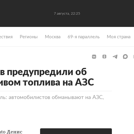
7 августа, 22:25
ствия
Регионы
Москва
69-я параллель
Моя страна
в предупредили об
ивом топлива на АЗС
аль: автомобилистов обманывают на АЗС,
uto Денис