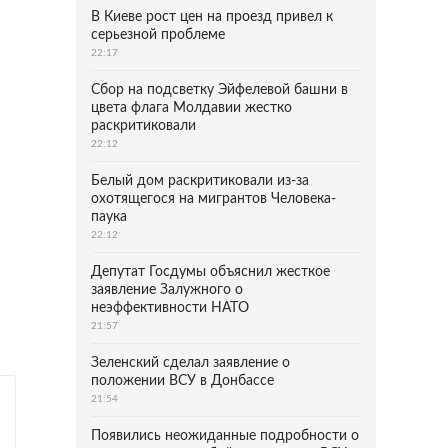
В Киеве рост цен на проезд привел к
серьезной проблеме
22:17
Сбор на подсветку Эйфелевой башни в
цвета флага Молдавии жестко
раскритиковали
22:12
Белый дом раскритиковали из-за
охотящегося на мигрантов Человека-
паука
22:12
Депутат Госдумы объяснил жесткое
заявление Залужного о
неэффективности НАТО
21:57
Зеленский сделал заявление о
положении ВСУ в Донбассе
21:54
Появились неожиданные подробности о