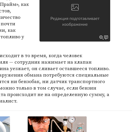
Прайм», как
стов,
личество
 почти
ии, как
 топливо у
сходит в то время, когда человек
биля — сотрудник нажимает на клапан
ина уезжает, он сливает оставшееся топливо.
наружения обмана потребуются специальные
ятся ни бензобак, ни датчик транспортного
можно только в том случае, если бензин
лата происходит не на определенную сумму, а
иалист.