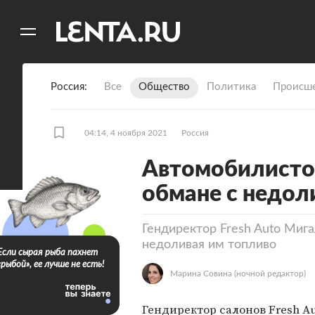
11
A
Россия
Все
Общество
Политика
Происше
04:14, 4 ноября 2021
Россия
Автомобилисто
обмане с недол
Гендиректор Fresh Auto Миг
недоливая им топливо
Если сырая рыба пахнет
«рыбой», ее лучше не есть!
Марина Совина
(ночной редактор)
Гендиректор салонов Fresh A