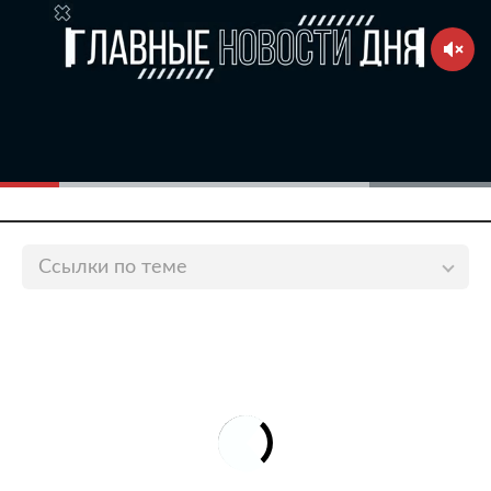
Ссылки по теме
В Афганистане рассказали об умерших от голода
детях
lenta.ru
19-летняя мать ради вечеринок на неделю
оставила двухлетнюю дочь одну в квартире
lenta.ru
Десяткам миллионов людей предрекли голод
lenta.ru