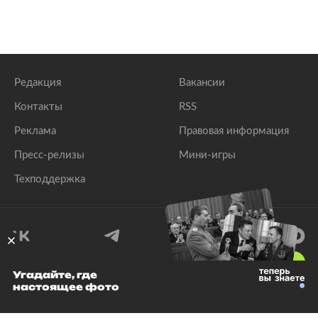
Редакция
Вакансии
Контакты
RSS
Реклама
Правовая информация
Пресс-релизы
Мини-игры
Техподдержка
18
+
Угадайте, где
настоящее фото
© 1999–2026 Все права защищены.
ООО «Лента.Ру»