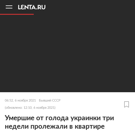
11
A
06:52, 6 ноября 2021
Бывший СССР
(обновлено: 12:10, 6 ноября 2021)
Умершие от голода украинки три
недели пролежали в квартире