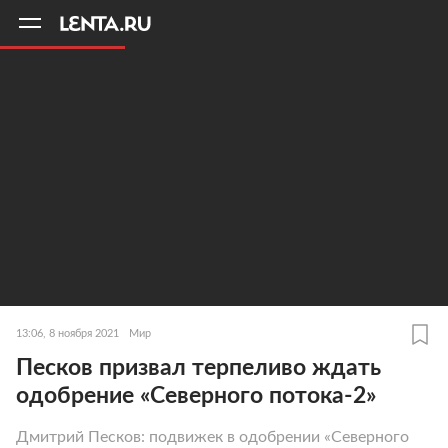
11
A
13:06, 8 ноября 2021
Мир
Песков призвал терпеливо ждать
одобрение «Северного потока-2»
Дмитрий Песков: подвижек в одобрении «Северного