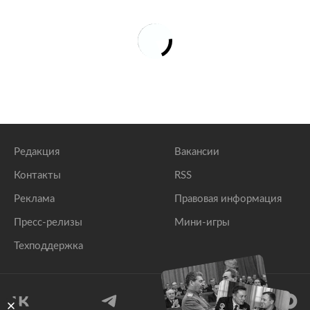
потока-2» на рынок газа
lenta.ru
Немецкие экологи потребовали остановить
сертификацию «Северного потока-2»
lenta.ru
Редакция
Вакансии
Контакты
RSS
Реклама
Правовая информация
Пресс-релизы
Мини-игры
Техподдержка