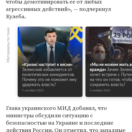
чтобы демотивировать ее от любых
агрессивных действий», — подчеркнул
Кулеба.
Материалы по теме
«Кризис наступит к весне»
«Мы не можем жить в
Зеленский избавляется от
вражде»
Зачем Зелен
политических конкурентов.
хочет встречи с Пути
Почему это не поможет ему
на что он готов, чтоб
удержать власть?
сохранить власть?
7 октября 2021
2 ноября 2021
Глава украинского МИД добавил, что
министры обсудили ситуацию с
безопасностью на Украине и последние
действия России. Он отметил, что западные