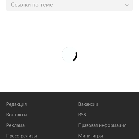
Ссылки по теме
Украина вновь получила военную помощь от США
lenta.ru
Украину предупредили о высокой вероятности
вторжения России этой зимой
lenta.ru
Украина получила от США десятки тонн
боеприпасов
lenta.ru
Редакция
Вакансии
Контакты
RSS
Реклама
Правовая информация
Пресс-релизы
Мини-игры