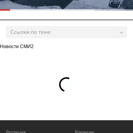
Ссылки по теме
На актрису сериала «Чикатило» напали возле ее
Новости СМИ2
дома в Москве
lenta.ru
Участника групп «Квартал» и «Машина времени»
избили в Москве
lenta.ru
Основателя группы «25/17» подстрелили в Москве
lenta.ru
Редакция
Вакансии