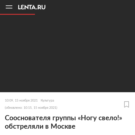
11
A
10:09, 15 ноября 2021
Культура
(обновлено: 10:15, 15 ноября 2021)
Сооснователя группы «Ногу свело!»
обстреляли в Москве