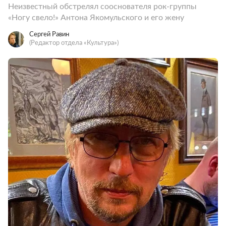
Неизвестный обстрелял сооснователя рок-группы
«Ногу свело!» Антона Якомульского и его жену
Сергей Равин
(Редактор отдела «Культура»)