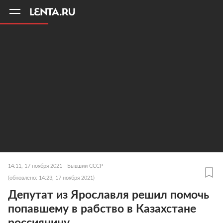
11
A
14:11, 17 ноября 2021
Бывший СССР
(обновлено: 14:23, 17 ноября 2021)
Депутат из Ярославля решил помочь
попавшему в рабство в Казахстане
россиянину