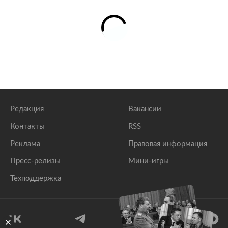
Казахстане
lenta.ru
Россиянка обнаружила записку с просьбой спасти
из рабства в упаковке помидоров
lenta.ru
Редакция
Вакансии
Контакты
RSS
Реклама
Правовая информация
Пресс-релизы
Мини-игры
Техподдержка