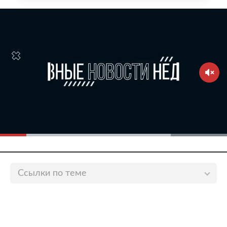
Ссылки по теме
Родители попавшего в рабство в Казахстане
россиянина просили о помощи гадалок
lenta.ru
Россиянина 20 лет удерживали в рабстве в