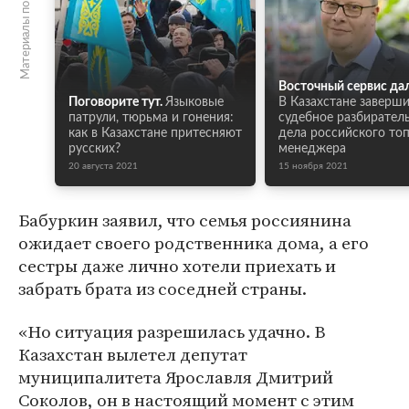
Материалы по теме
Восточный сервис дал
Поговорите тут.
Языковые
В Казахстане заверш
патрули, тюрьма и гонения:
судебное разбирател
как в Казахстане притесняют
дела российского топ
русских?
менеджера
20 августа 2021
15 ноября 2021
Бабуркин заявил, что семья россиянина
ожидает своего родственника дома, а его
сестры даже лично хотели приехать и
забрать брата из соседней страны.
«Но ситуация разрешилась удачно. В
Казахстан вылетел депутат
муниципалитета Ярославля Дмитрий
Соколов, он в настоящий момент с этим