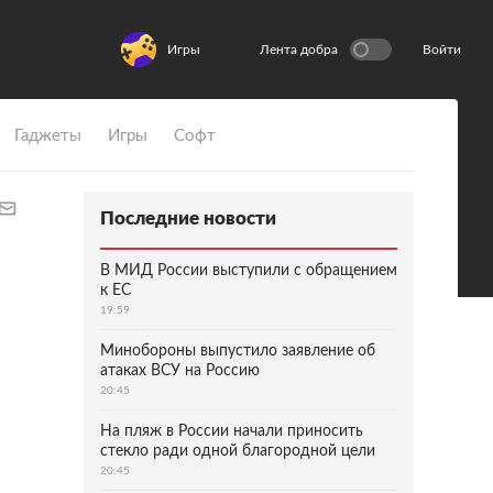
Игры
Лента добра
Войти
Гаджеты
Игры
Софт
Последние новости
В МИД России выступили с обращением
к ЕС
19:59
Минобороны выпустило заявление об
атаках ВСУ на Россию
20:45
На пляж в России начали приносить
стекло ради одной благородной цели
20:45