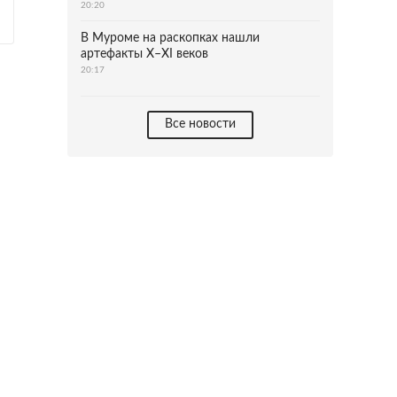
20:20
В Муроме на раскопках нашли
артефакты X–XI веков
20:17
Все новости