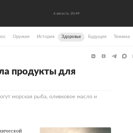
6 августа, 20:49
мос
Оружие
История
Здоровье
Будущее
Техника
ла продукты для
огут морская рыба, оливковое масло и
нической