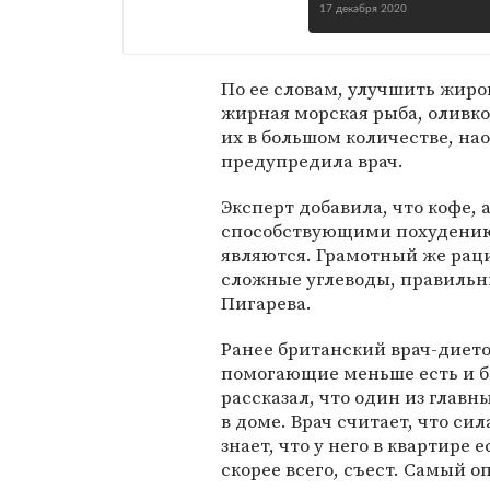
17 декабря 2020
По ее словам, улучшить жиро
жирная морская рыба, оливко
их в большом количестве, нао
предупредила врач.
Эксперт добавила, что кофе,
способствующими похудению
являются. Грамотный же рац
сложные углеводы, правильны
Пигарева.
Ранее британский врач-диет
помогающие меньше есть и бы
рассказал, что один из глав
в доме. Врач считает, что си
знает, что у него в квартире 
скорее всего, съест. Самый