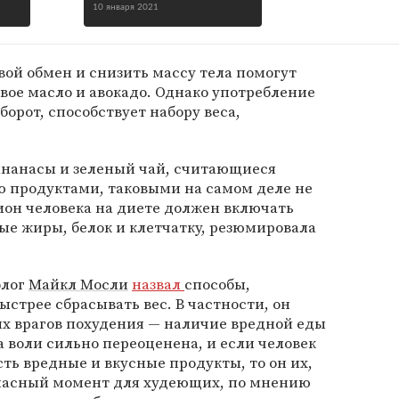
10 января 2021
вой обмен и снизить массу тела помогут
вое масло и авокадо. Однако употребление
борот, способствует набору веса,
 ананасы и зеленый чай, считающиеся
 продуктами, таковыми на самом деле не
ион человека на диете должен включать
е жиры, белок и клетчатку, резюмировала
олог
Майкл Мосли
назвал
способы,
стрее сбрасывать вес. В частности, он
ных врагов похудения — наличие вредной еды
ла воли сильно переоценена, и если человек
есть вредные и вкусные продукты, то он их,
 опасный момент для худеющих, по мнению