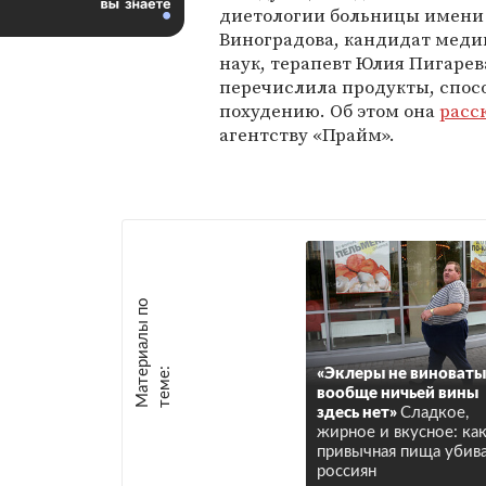
диетологии больницы имени
Виноградова, кандидат мед
наук, терапевт Юлия Пигарев
перечислила продукты, спо
похудению. Об этом она
расс
агентству «Прайм».
М
а
т
р
и
а
л
ы
п
о
т
е
м
е
е
:
«Эклеры не виноваты
вообще ничьей вины
здесь нет»
Сладкое,
жирное и вкусное: ка
привычная пища убив
россиян