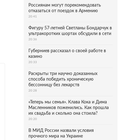
Россиянам могут порекомендовать
отказаться от поездок в Армению
20:41
Фигуру 57-летней Светланы Бондарчук в
ультракоротких шортах обсудили в сети
20:36
Губерниев рассказал о своей работе в
казино
20:33
Раскрыты три научно доказанных
способа победить хроническую
бессонницу без лекарств
20:28
«Теперь мы семья». Клава Кока и Дима
Масленников поженились. Как прошла
их свадьба и сколько она стоила?
20:20
В МИД России назвали условия
прочного мира на Украине