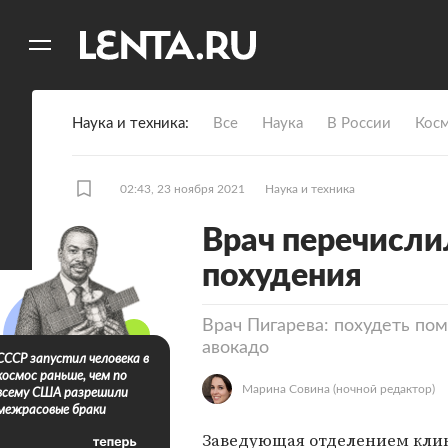
11
A
Наука и техника
Все
Наука
В России
Кос
02:43, 23 ноября 2021
Наука и техника
Врач перечисли
похудения
Врач Пигарева: похудеть пом
авокадо
СССР запустил человека в
космос раньше, чем по
Марина Совина
(ночной редактор)
всему США разрешили
межрасовые браки
Заведующая отделением кли