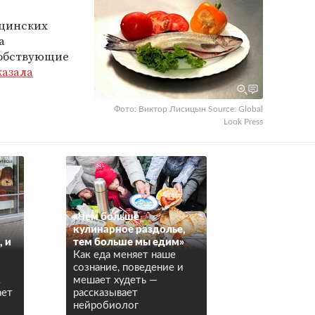
ицинских
а
собствующие
казала
Фото: Виктор Лисицын Source: Global
Look Press
«Чем больше
кулинарное раздолье,
, и
тем больше мы едим»
Как еда меняет наше
сознание, поведение и
к
мешает худеть —
ает
рассказывает
нейробиолог