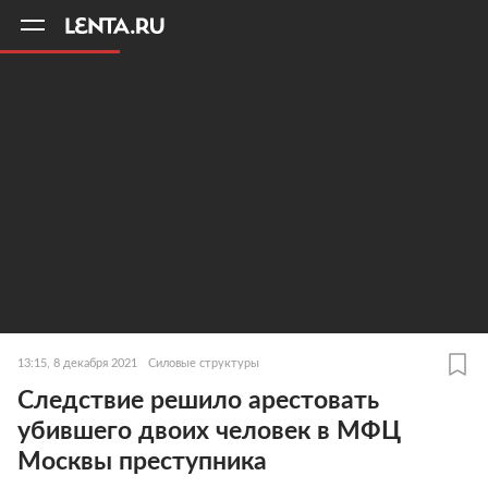
11
A
13:15, 8 декабря 2021
Силовые структуры
Следствие решило арестовать
убившего двоих человек в МФЦ
Москвы преступника