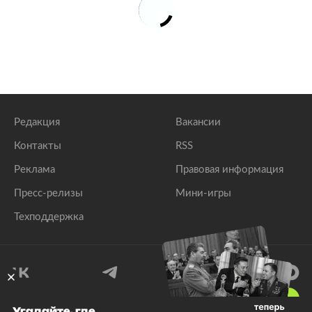
Редакция
Вакансии
Контакты
RSS
Реклама
Правовая информация
Пресс-релизы
Мини-игры
Техподдержка
18
+
Угадайте, где