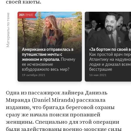
своей каюты.
Материалы по теме
Американка отправилась в
«За бортом по своей в
путешествие мечты с
Как простой врач пер
женихом и пропала.
Почему
Атлантику на надувн
ее исчезновение
лодке и доказал всем
взбудоражило весь мир?
бесстрашие
19 октября 2021
16 мая 2021
Одна из пассажирок лайнера Даниэль
Миранда (Daniel Miranda) рассказала
изданию, что бригада береговой охраны
сразу же начала поиски пропавшей
женщины. Специально для этой операции
были задействованы военно-морские силы