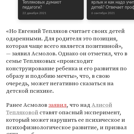
Тепляковых думают
ярлык и как надо учи
педагоги?
детей? Отвечает про
22 декабря 2021
6 сентября 2021
«Но Евгений Тепляков считает своих детей
одаренными. Для родителя это позиция,
которая чаще всего является позитивной»,
— заявил Асмолов. Однако он отметил, что в
семье Тепляковых «происходит
конструирование ребенка и его развития по
образу и подобию мечты», что, в свою
очередь, может негативно сказаться на
детской психике.
Ранее Асмолов
заявил
, что над
Алисой
Тепляковой
ставят опасный эксперимент,
который может нарушить ее психическое и
психофизиологическое развитие, и призвал