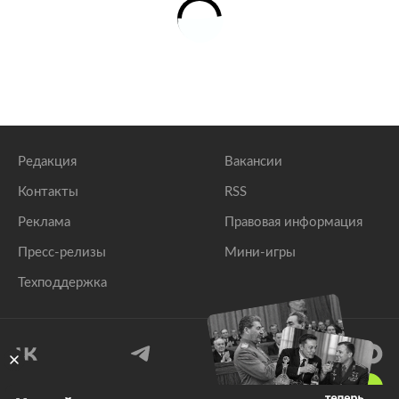
Редакция
Вакансии
Контакты
RSS
Реклама
Правовая информация
Пресс-релизы
Мини-игры
Техподдержка
18
+