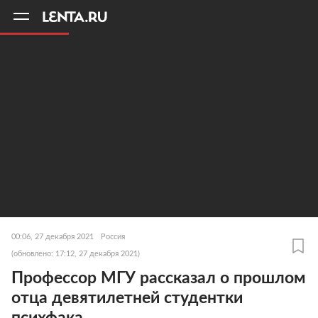
11
A
00:06, 27 декабря 2021
Россия
(обновлено: 17:12, 27 декабря 2021)
Профессор МГУ рассказал о прошлом
отца девятилетней студентки
психфака