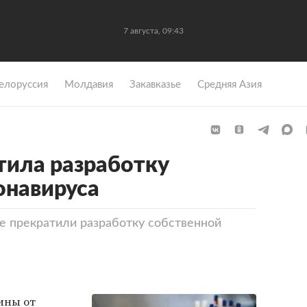
7 августа, 09:43
елоруссия
Молдавия
Закавказье
Средняя Азия
тила разработку
онавируса
е прекратили разработку собственной
ины от