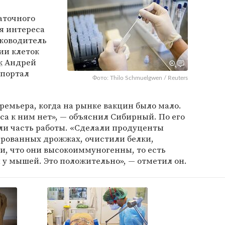
аточного
я интереса
уководитель
ии клеток
к
Андрей
 портал
Фото: Thilo Schmuelgwen / Reuters
ремьера, когда на рынке вакцин было мало.
са к ним нет», — объяснил Сибирный. По его
ли часть работы. «Сделали продуценты
ированных дрожжах, очистили белки,
ли, что они высокоиммуногенны, то есть
у мышей. Это положительно», — отметил он.