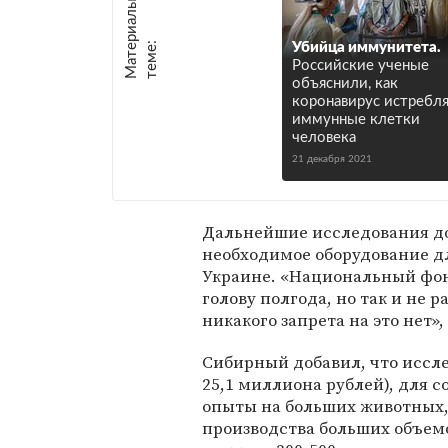
М
а
т
р
и
а
л
ы
п
о
т
е
м
е
е
:
Убийца иммунитета.
Российские ученые
объяснили, как
коронавирус истребл
иммунные клетки
человека
21 декабря 2021
Дальнейшие исследования до
необходимое оборудование д
Украине. «Национальный фо
голову полгода, но так и не 
никакого запрета на это нет»
Сибирный добавил, что иссле
25,1 миллиона рублей), для 
опыты на больших животных,
производства больших объемо