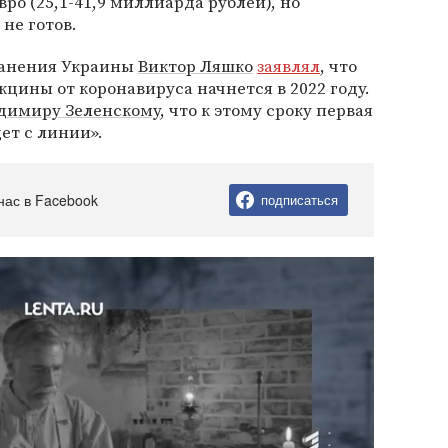
ро (25,1-41,9 миллиарда рублей), но
не готов.
ранения Украины
Виктор Ляшко
заявлял
, что
кцины от коронавируса начнется в 2022 году.
димиру Зеленскому
, что к этому сроку первая
ет с линии».
нас в Facebook
подписаться