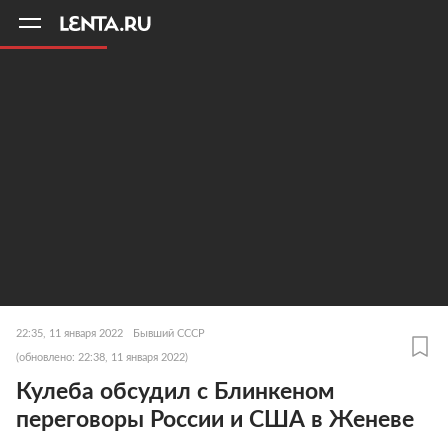
11
A
22:35, 11 января 2022
Бывший СССР
(обновлено: 22:38, 11 января 2022)
Кулеба обсудил с Блинкеном
переговоры России и США в Женеве