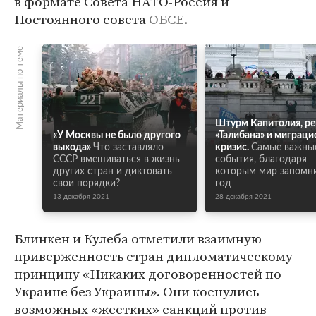
в формате Совета НАТО-Россия и
Постоянного совета
ОБСЕ
.
Материалы по теме
Штурм Капитолия, р
«У Москвы не было другого
«Талибана» и миграц
выхода»
Что заставляло
кризис.
Самые важны
СССР вмешиваться в жизнь
события, благодаря
других стран и диктовать
которым мир запомн
свои порядки?
год
13 декабря 2021
28 декабря 2021
Блинкен и Кулеба отметили взаимную
приверженность стран дипломатическому
принципу «Никаких договоренностей по
Украине без Украины». Они коснулись
возможных «жестких» санкций против