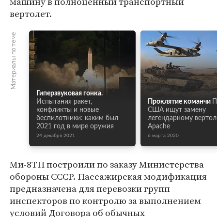
машину в полноценный транспортный
вертолет.
Материалы по теме
Гиперзвуковая гонка.
Испытания ракет,
Проклятие команчи
П
конфликты и новые
США ищут замену
беспилотники: каким был
легендарному вертол
2021 год в мире оружия
Apache
24 декабря 2021
6 марта 2020
Ми-8ТП построили по заказу Министерства
обороны СССР. Пассажирская модификация
предназначена для перевозки групп
инспекторов по контролю за выполнением
условий Договора об обычных