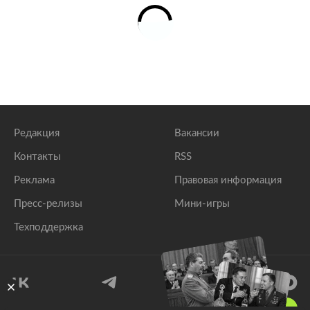
Редакция
Вакансии
Контакты
RSS
Реклама
Правовая информация
Пресс-релизы
Мини-игры
Техподдержка