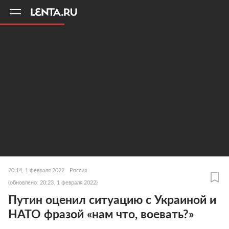
11
A
20:14, 1 февраля 2022
Россия
(обновлено: 20:23, 1 февраля 2022)
Путин оценил ситуацию с Украиной и
НАТО фразой «нам что, воевать?»