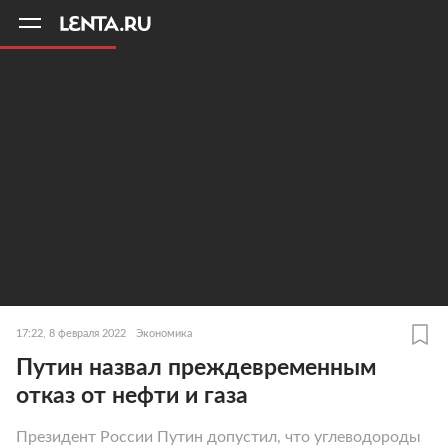
11
A
17:22, 8 февраля 2022
Экономика
Путин назвал преждевременным
отказ от нефти и газа
Президент России Путин допустил, что углеводороды