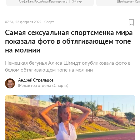
Альфа-Банк Российская Премьер-лига
|
3-й тур
Швейцария — Суп
07:54, 22 февраля 2022
Спорт
Самая сексуальная спортсменка мира
показала фото в обтягивающем топе
на молнии
Немецкая бегунья Алиса Шмидт опубликовала фото в
белом обтягивающем топе на молнии
Андрей Стрельцов
(Редактор отдела «Спорт»)