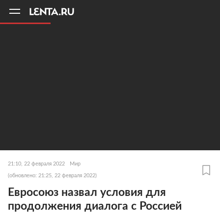
11
A
21:10, 22 февраля 2022
Мир
(обновлено: 21:25, 22 февраля 2022)
Евросоюз назвал условия для
продолжения диалога с Россией