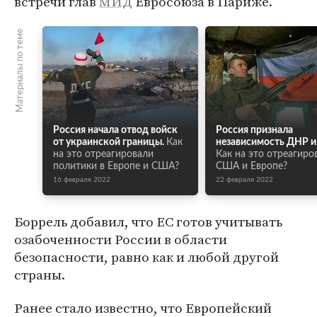
встречи глав
МИД
Евросоюза в Париже.
Материалы по теме
Россия начала отвод войск
Россия признала
от украинской границы.
Как
независимость ДНР и
на это отреагировали
Как на это отреагиро
политики в Европе и США?
США и Европе?
16 февраля 2022
22 февраля 2022
Боррель добавил, что ЕС готов учитывать
озабоченности России в области
безопасности, равно как и любой другой
страны.
Ранее стало известно, что Европейский