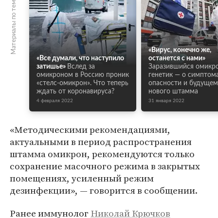
Материалы по теме
«Вирус, конечно же,
«Все думали, что наступило
останется с нами»
затишье»
Вслед за
Заразившийся омикр
омикроном в Россию проник
генетик — о симптома
«стелс-омикрон». Что теперь
опасности и будущем
ждать от коронавируса?
нового штамма
4 февраля 2022
31 января 2022
«Методическими рекомендациями,
актуальными в период распространения
штамма омикрон, рекомендуются только
сохранение масочного режима в закрытых
помещениях, усиленный режим
дезинфекции», — говорится в сообщении.
Ранее иммунолог
Николай Крючков