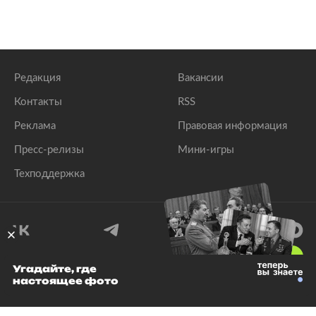
Редакция
Вакансии
Контакты
RSS
Реклама
Правовая информация
Пресс-релизы
Мини-игры
Техподдержка
18
+
Угадайте, где
настоящее фото
© 1999–2026 Все права защищены.
ООО «Лента.Ру»