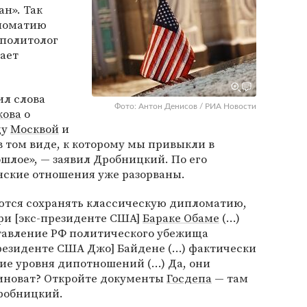
н». Так
пломатию
 политолог
дает
ил слова
Фото: Антон Денисов / РИА Новости
кова
о
ду
Москвой
и
 том виде, к которому мы привыкли в
ошлое», — заявил Дробницкий. По его
ские отношения уже разорваны.
аются сохранять классическую дипломатию,
ри [экс-президенте США]
Бараке Обаме
(...)
ставление РФ политического убежища
президенте США Джо] Байдене (...) фактически
 уровня дипотношений (...) Да, они
виноват? Откройте документы
Госдепа
— там
Дробницкий.