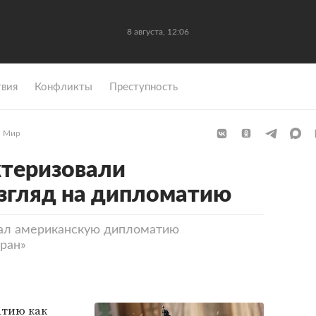
8 августа, 12:06
вия
Конфликты
Преступность
Мир
ктеризовали
згляд на дипломатию
ал американскую дипломатию
ран»
тию как