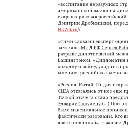
«воспитание неразумных стра
американский взгляд на ди
охарактеризовал российский
Дмитрий Дробницкий
, пере
NEWS.ru
//
Этими словами эксперт оцен
замглавы
МИД РФ
Сергея Ряб
разрыве дипотношений меж
Вашингтоном. «Дипломатия в
холодную войну, уходит в пр
мнению, российско-американ
«Россия, Китай, Индия стар
США отказались от нее еще п
Точкой отсчета стало предо
Эдварду Сноудену
(...) При [
было максимальное понижение
фактически разорваны. Кто 
явка с повинной», — заявил 