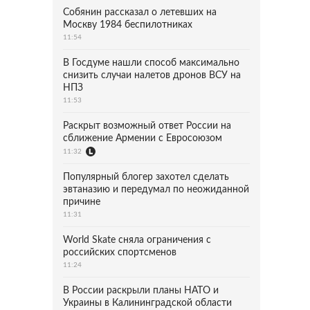
Собянин рассказал о летевших на
Москву 1984 беспилотниках
11:54
В Госдуме нашли способ максимально
снизить случаи налетов дронов ВСУ на
НПЗ
11:53
Раскрыт возможный ответ России на
сближение Армении с Евросоюзом
11:32
Популярный блогер захотел сделать
эвтаназию и передумал по неожиданной
причине
11:31
World Skate сняла ограничения с
российских спортсменов
11:24
В России раскрыли планы НАТО и
Украины в Калининградской области