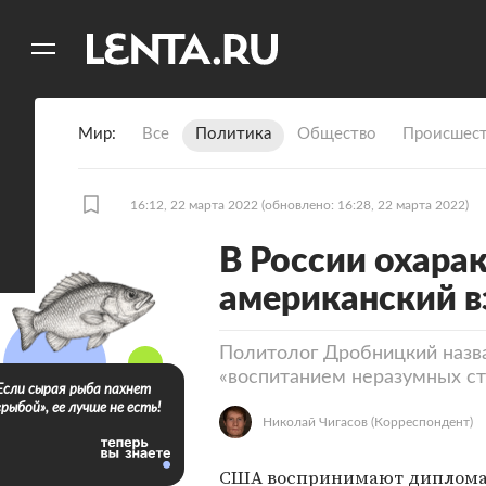
11
A
Мир
Все
Политика
Общество
Происшест
16:12, 22 марта 2022
(обновлено: 16:28, 22 марта 2022)
В России охара
американский в
Политолог Дробницкий назв
«воспитанием неразумных ст
Если сырая рыба пахнет
«рыбой», ее лучше не есть!
Николай Чигасов
(Корреспондент)
США воспринимают диплома