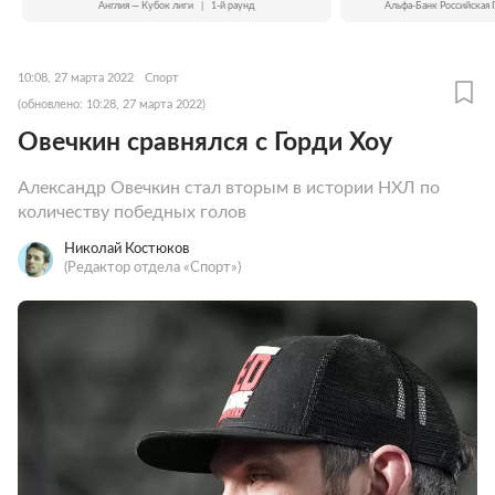
Англия — Кубок лиги
|
1-й раунд
Альфа-Банк Российская 
10:08, 27 марта 2022
Спорт
(обновлено: 10:28, 27 марта 2022)
Овечкин сравнялся с Горди Хоу
Александр Овечкин стал вторым в истории НХЛ по
количеству победных голов
Николай Костюков
(Редактор отдела «Спорт»)