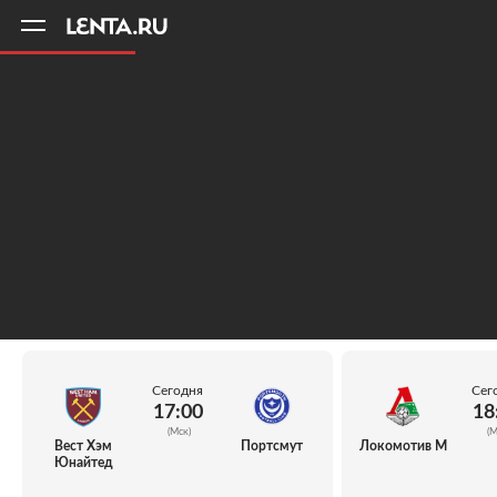
11
A
Сегодня
Сег
17:00
18
(Мск)
(М
Вест Хэм
Портсмут
Локомотив М
Юнайтед