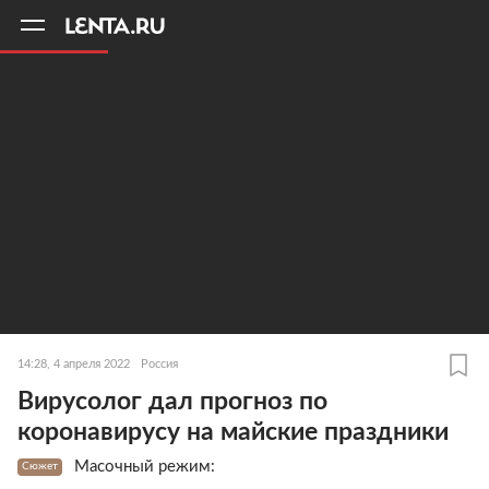
11
A
14:28, 4 апреля 2022
Россия
Вирусолог дал прогноз по
коронавирусу на майские праздники
Масочный режим:
Сюжет