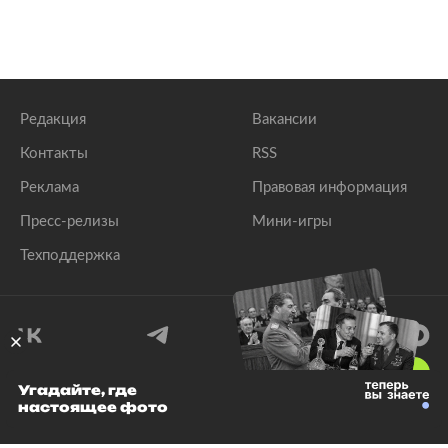
Редакция
Вакансии
Контакты
RSS
Реклама
Правовая информация
Пресс-релизы
Мини-игры
Техподдержка
18
+
Угадайте, где
настоящее фото
© 1999–2026 Все права защищены.
ООО «Лента.Ру»