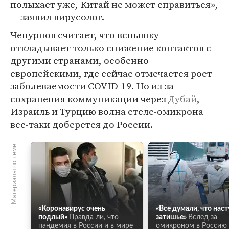
полыхает уже, Китай не может справиться»,
— заявил вирусолог.
Чепурнов считает, что вспышку
откладывает только снижение контактов с
другими странами, особенно
европейскими, где сейчас отмечается рост
заболеваемости COVID-19. Но из-за
сохранения коммуникации через
Дубай
,
Израиль и Турцию волна стелс-омикрона
все-таки доберется до России.
Материалы по теме
«Коронавирус очень
«Все думали, что нас
подлый»
Правда ли, что
затишье»
Вслед за
пандемия в России и в мире
омикроном в Россию