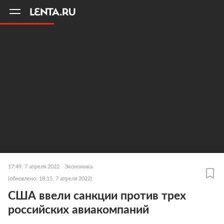
11
A
17:49, 7 апреля 2022
Экономика
(обновлено: 18:15, 7 апреля 2022)
США ввели санкции против трех
российских авиакомпаний