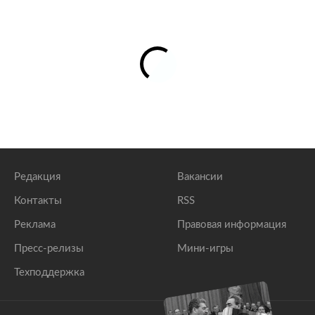
Редакция
Вакансии
Контакты
RSS
Реклама
Правовая информация
Пресс-релизы
Мини-игры
Техподдержка