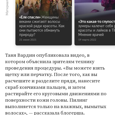
Материалы по теме
«Еле спасли»
Женщины
веками сжигают волосы
«Это какая-то глупост
краской ради красоты. Как
зумеры калечат себя 
они пытаются обмануть
красоты и лайков в Ti
природу?
Мнение врачей
21 июня 2021
19 марта 2022
Таня Вардин опубликовала видео, в
котором объяснила зрителям технику
проведения процедуры. «Вы можете взять
щетку или перчатку. После того, как вы
расчешите и разделите пряди, нанесите
скраб кончиками пальцев, и затем
растирайте его круговыми движениями по
поверхности кожи головы. Пилинг
выполняется только на влажных, вымытых
волосах», — рассказала блогерша.