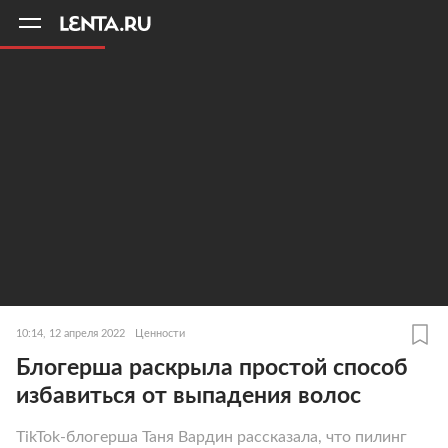
11
A
10:14, 12 апреля 2022
Ценности
Блогерша раскрыла простой способ
избавиться от выпадения волос
TikTok-блогерша Таня Вардин рассказала, что пилинг