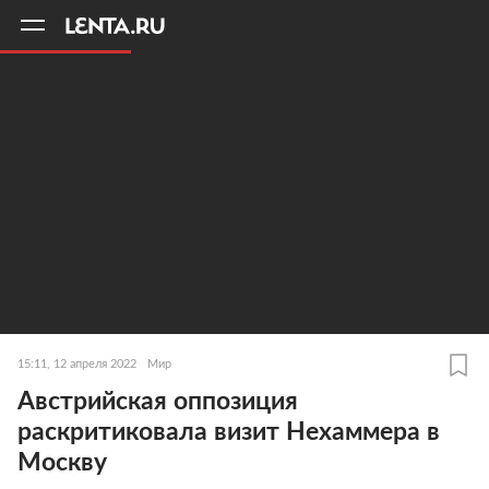
11
A
15:11, 12 апреля 2022
Мир
Австрийская оппозиция
раскритиковала визит Нехаммера в
Москву