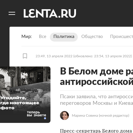
11
A
Мир
Все
Политика
Общество
Происшест
23:49, 13 апреля 2022
(обновлено: 23:54, 13 апреля 2022)
В Белом доме р
антироссийской
Псаки заявила, что антиросс
Угадайте,
где настоящее
переговоров Москвы и Киев
фото
Марина Совина
(ночной редактор)
Пресс-секретарь Белого дома