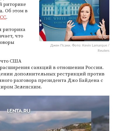
й риторике
а
. Об этом в
СС
.
я риторика
чает, что
оворы
Джен Псаки. Фото: Kevin Lamarque /
Reuters
, что США
расширения санкций в отношении России.
ведении дополнительных рестрикций против
ного разговора президента Джо Байдена с
иром Зеленским
.