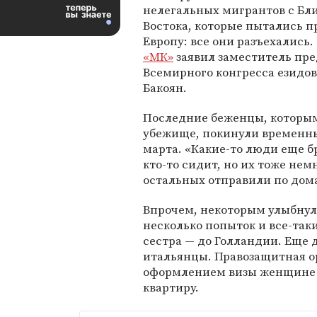
нелегальных мигрантов с Бл
Востока, которые пытались п
Европу: все они разъехались.
«МК»
заявил заместитель пр
Всемирного конгресса езидов
Бакоян.
Последние беженцы, которым
убежище, покинули временны
марта. «Какие-то люди еще б
кто-то сидит, но их тоже нем
остальных отправили по дом
Впрочем, некоторым улыбнул
несколько попыток и все-так
сестра — до Голландии. Еще 
итальянцы. Правозащитная о
оформлением визы женщине с
квартиру.