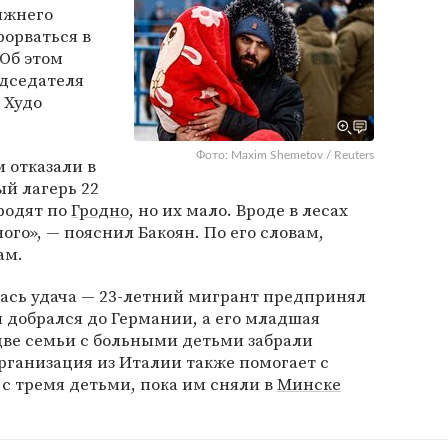
ижнего
рорваться в
 Об этом
едседателя
 Худо
Фото: Maxim Shemetov / Reuters
 отказали в
й лагерь 22
родят по
Гродно
, но их мало. Вроде в лесах
ного», — пояснил Бакоян. По его словам,
ам.
ась удача — 23-летний мигрант предпринял
и добрался до Германии, а его младшая
две семьи с больными детьми забрали
рганизация из Италии также помогает с
 тремя детьми, пока им сняли в
Минске