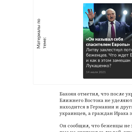
М
а
т
р
и
а
л
ы
п
о
т
е
м
е
е
:
«Он называл себя
спасителем Европы»
Литву захлестнул пот
беженцев. Что ждет 
и как в этом замешан
Лукашенко?
14 июля 2021
Бакоян отметил, что после у
Ближнего Востока не уделяют
находится в Германии и друг
украинцев, а граждан Ирака 
Он сообщил, что беженцы не х