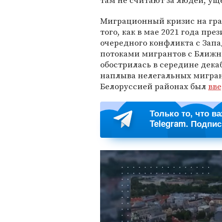
там не считают за людей, ущ
Миграционный кризис на гр
того, как в мае 2021 года пре
очередного конфликта с Запа
потоками мигрантов с Ближн
обострилась в середине дека
наплыва нелегальных мигран
Белоруссией районах был
вв
Только то, что в
Telegram. Подпи