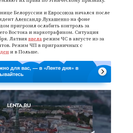
емляют их права по этническому признаку.
анице Белоруссии и
Евросоюза
начался после
зидент
Александр Лукашенко
на фоне
дом пригрозил ослабить контроль за
его Востока и наркотрафиком. Ситуация
бря. Латвия
ввела
режим ЧС в августе из-за
тов. Режим ЧП в приграничных с
еден
и в Польше.
ажно для вас, — в «Ленте дня» в
сывайтесь