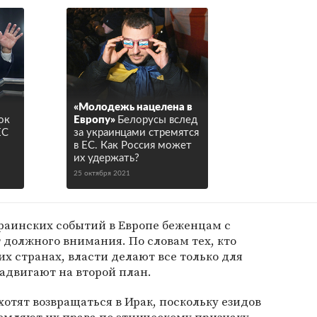
«Молодежь нацелена в
ок
Европу»
Белорусы вслед
ЕС
за украинцами стремятся
в ЕС. Как Россия может
их удержать?
25 октября 2021
краинских событий в Европе беженцам с
 должного внимания. По словам тех, кто
их странах, власти делают все только для
задвигают на второй план.
отят возвращаться в Ирак, поскольку езидов