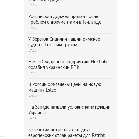
17:30
Российский диджей пропал после
проблем с документами в Таиланде
17:27
У берегов Сицилии нашли римское
судно с богатым грузом
17:26
Ночной удар по предприятию Fire Point
ослабил украинский ВПК
17:25
В России объявлены цены на новую
машину Esteo
17:10
На Западе назвали условие капитуляции
Украины
16:58
Зеленский потребовал от двух
европейских стран ракеты для Patriot