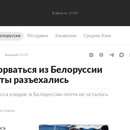
8 августа, 17:33
елоруссия
Молдавия
Закавказье
Средняя Азия
Бывший СССР
рваться из Белоруссии
нты разъехались
са езидов: в Белоруссии почти не осталось
р отдела
ось