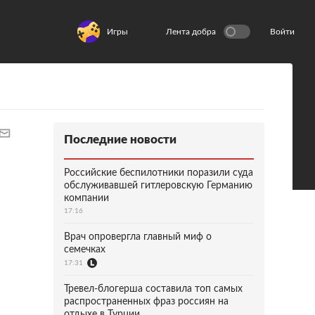
Игры
Лента добра
Войти
Последние новости
Российские беспилотники поразили суда
обслуживавшей гитлеровскую Германию
компании
17:16
Врач опровергла главный миф о
семечках
17:31
Тревел-блогерша составила топ самых
распространенных фраз россиян на
отдыхе в Турции