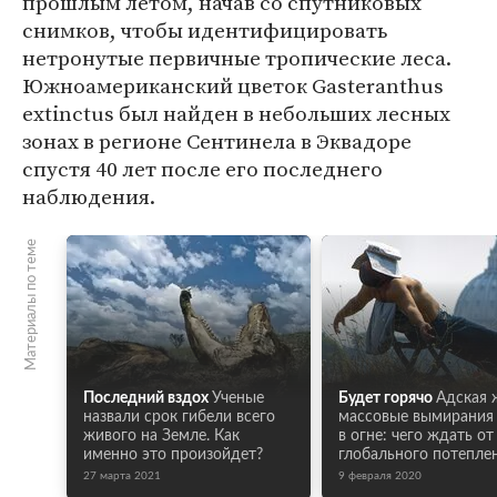
прошлым летом, начав со спутниковых
снимков, чтобы идентифицировать
нетронутые первичные тропические леса.
Южноамериканский цветок Gasteranthus
extinctus был найден в небольших лесных
зонах в регионе Сентинела в Эквадоре
спустя 40 лет после его последнего
наблюдения.
Материалы по теме
Последний вздох
Ученые
Будет горячо
Адская 
назвали срок гибели всего
массовые вымирания 
живого на Земле. Как
в огне: чего ждать от
именно это произойдет?
глобального потепле
27 марта 2021
9 февраля 2020