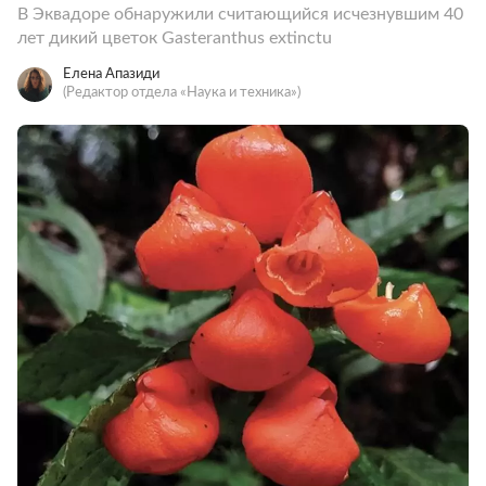
В Эквадоре обнаружили считающийся исчезнувшим 40
лет дикий цветок Gasteranthus extinctu
Елена Апазиди
(Редактор отдела «Наука и техника»)