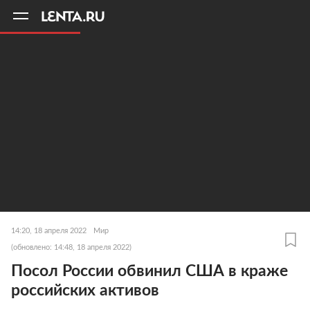
11
A
14:20, 18 апреля 2022
Мир
(обновлено: 14:48, 18 апреля 2022)
Посол России обвинил США в краже
российских активов