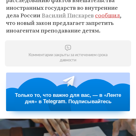
расследованию фактов вмешательства
иностранных государств во внутренние
дела России
Василий Пискарев
сообщил
,
что новый закон предлагает запретить
иноагентам преподавание детям.
Комментарии закрыты за истечением срока
давности
Только то, что важно для вас, — в «Ленте
дня» в Telegram. Подписывайтесь