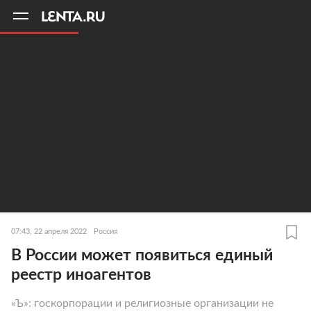
11
A
07:43, 22 апреля 2022
Россия
В России может появиться единый
реестр иноагентов
«Ъ»: госкорпорации и религиозные организации не