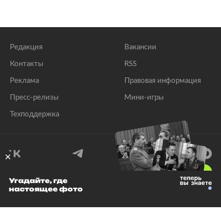
Редакция
Вакансии
Контакты
RSS
Реклама
Правовая информация
Пресс-релизы
Мини-игры
Техподдержка
18
+
Угадайте, где
настоящее фото
© 1999–2026 Все права защищены.
ООО «Лента.Ру»
Лента добра