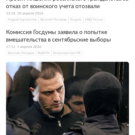
отказ от воинского учета отозвали
В 2006 году он переехал в
Москву
, перешел
на работу в Генеральную прокуратуру, затем
23:24, 20 апреля 2026
Андрей Картаполов
Василий Пискарев
Госдума
МВД России
— в
Следственный комитет (СК) при
прокуратуре
Российской Федерации
. К 2010
Комиссия Госдумы заявила о попытке
году Пискарев дослужился до поста
вмешательства в сентябрьские выборы
первого заместителя главы СК
Александра
17:11, 1 апреля 2026
Бастрыкина
. В 2011-м СК при прокуратуре
Василий Пискарев
ВЦИОМ
Генпрокуратура РФ
реорганизовали в СК России. В новом
органе Пискарев занял должность
исполняющего обязанности заместителя
председателя. В 2012 году он стал первым
зампредом СК, курировал работу главного
следственного управления (ГСУ), которое
занималось самыми громкими делами.
В 2016-м Пискарева избрали депутатом
Государственной Думы, в 2021 году —
переизбрали. На 2022 год он возглавляет