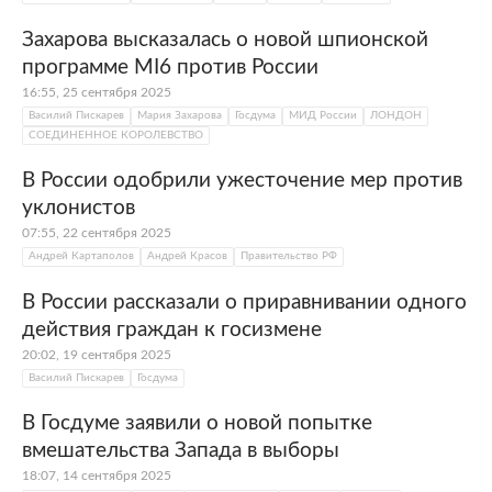
Захарова высказалась о новой шпионской
программе MI6 против России
16:55, 25 сентября 2025
Василий Пискарев
Мария Захарова
Госдума
МИД России
ЛОНДОН
СОЕДИНЕННОЕ КОРОЛЕВСТВО
В России одобрили ужесточение мер против
уклонистов
07:55, 22 сентября 2025
Андрей Картаполов
Андрей Красов
Правительство РФ
В России рассказали о приравнивании одного
действия граждан к госизмене
20:02, 19 сентября 2025
Василий Пискарев
Госдума
В Госдуме заявили о новой попытке
вмешательства Запада в выборы
18:07, 14 сентября 2025