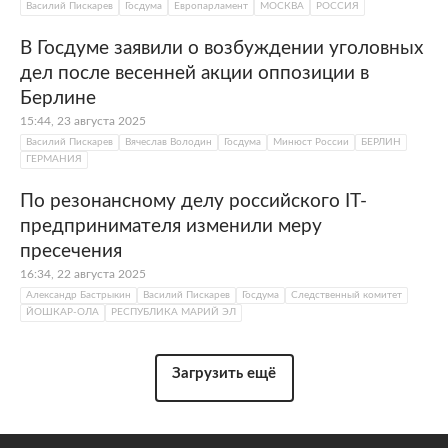
Василий Пискарев
Госдума
Европарламент
МОСКВА
РОССИЯ
В Госдуме заявили о возбуждении уголовных
дел после весенней акции оппозиции в
Берлине
15:44, 23 августа 2025
Василий Пискарев
Вячеслав Володин
Госдума
Минюст России
БЕРЛИН
ГЕРМАНИЯ
По резонансному делу российского IT-
предпринимателя изменили меру
пресечения
16:34, 22 августа 2025
Александр Бастрыкин
Василий Пискарев
Госдума
Следственный комитет
ЙОШКАР-ОЛА
РЕСПУБЛИКА МАРИЙ ЭЛ
Загрузить ещё