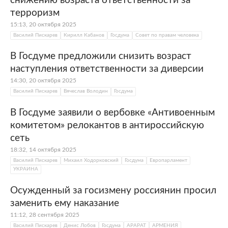
снижению возраста ответственности за
терроризм
15:13, 20 октября 2025
Василий Пискарев
Кирилл Кабанов
Госдума
Совет по правам человека
В Госдуме предложили снизить возраст
наступления ответственности за диверсии
14:30, 20 октября 2025
Василий Пискарев
Вячеслав Володин
Госдума
В Госдуме заявили о вербовке «Антивоенным
комитетом» релокантов в антироссийскую
сеть
18:32, 14 октября 2025
Василий Пискарев
Михаил Ходорковский
Госдума
Европарламент
УКРАИНА
Осужденный за госизмену россиянин просил
заменить ему наказание
11:12, 28 сентября 2025
Василий Пискарев
Денис Лобов
Госдума
АРАРАТ
АРМЕНИЯ