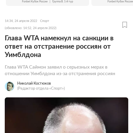
Fonbet Кубок России
|
Группа B. 1-й тур
Fonbet Кубок России
14:34, 24 апреля 2022
Спорт
(обновлено: 14:52, 24 апреля 2022)
Глава WTA намекнул на санкции в
ответ на отстранение россиян от
Уимблдона
Глава WTA Саймон заявил о серьезных мерах в
отношении Уимблдона из-за отстранения россиян
Николай Костюков
(Редактор отдела «Спорт»)