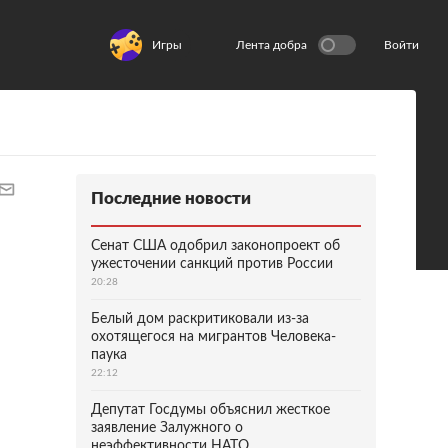
Игры
Лента добра
Войти
Последние новости
Сенат США одобрил законопроект об
ужесточении санкций против России
20:28
Белый дом раскритиковали из-за
охотящегося на мигрантов Человека-
паука
22:12
Депутат Госдумы объяснил жесткое
заявление Залужного о
неэффективности НАТО