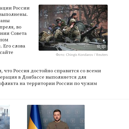
рации России
 выполнены.
раны
апреля, во
ании Совета
ном
е
. Его слова
сайте
Фото: Chingis Kondarov / Reuters
, что Россия достойно справится со всеми
ерация в Донбассе выполняется для
фликта на территории России по чужим