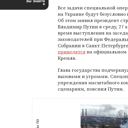
Все задачи специальной опе
на Украине будут безусловно
Об этом заявил президент ст
Владимир Путин
в среду, 27 
время выступления на засед
законодателей при
Федераль
Собрании
в
Санкт-Петербург
приводятcя
на официальном 
Кремля.
Глава государства подчеркнул
вызовами и угрозами. Cпецоп
упреждения масштабного кон
сценариям, пояснил Путин.