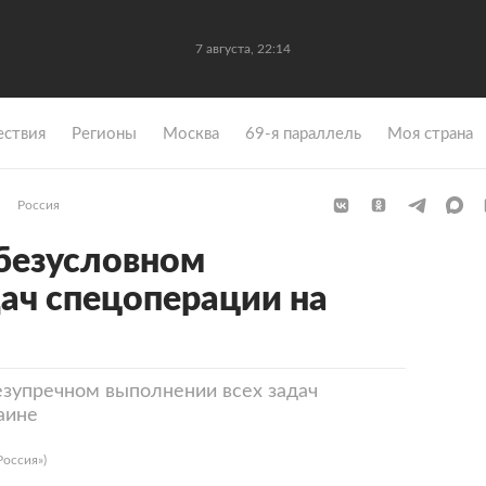
7 августа, 22:14
ствия
Регионы
Москва
69-я параллель
Моя страна
Россия
 безусловном
ач спецоперации на
езупречном выполнении всех задач
аине
Россия»)