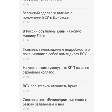
21:57
Зеленский сделал заявление о
положении ВСУ в Донбассе
21:54
В России объявлены цены на новую
машину Esteo
21:54
Появились неожиданные подробности о
покончивших с собой командирах ВСУ
21:50
На украинских сухопутных КПП начался
серьезный коллапс
21:46
ВСУ попытались атаковать Крым
21:40
Сооснователь «Википедии» выступил с
резким заявлением о ней
21:39