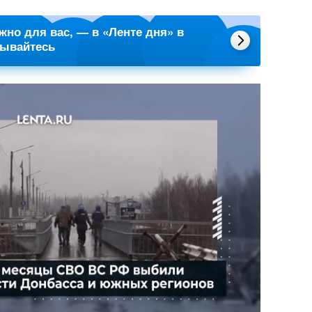
ажно для вас, — в «Ленте дня» в
сывайтесь