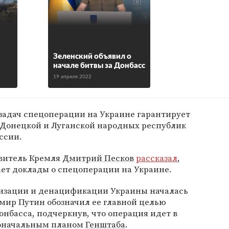
Зеленский объявил о
начале битвы за Донбасс
19 апреля 2022
задач спецоперации на Украине гарантирует
 Донецкой и Луганской народных республик
ссии.
витель Кремля
Дмитрий Песков
рассказал
,
ет доклады о спецоперации на Украине.
изации и денацификации Украины началась
мир Путин обозначил ее главной целью
нбасса, подчеркнув, что операция идет в
воначальным планом
Генштаба
.