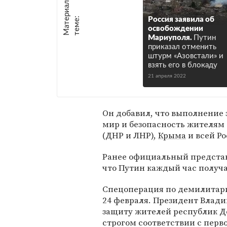
М
а
т
р
и
а
л
ы
п
о
т
е
м
е
е
:
Россия заявила об
освобождении
Мариуполя.
Путин
приказал отменить
штурм «Азовстали» и
взять его в блокаду
21 апреля 2022
Он добавил, что выполнение 
мир и безопасность жителям
(ДНР и ЛНР),
Крыма
и всей Ро
Ранее официальный предста
что Путин каждый час получа
Спецоперация по демилитар
24 февраля. Президент Влади
защиту жителей республик До
строгом соответствии с пер