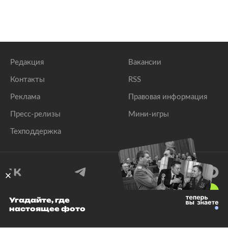
Редакция
Вакансии
Контакты
RSS
Реклама
Правовая информация
Пресс-релизы
Мини-игры
Техподдержка
18
+
Угадайте, где
настоящее фото
© 1999–2026 Все права защищены.
ООО «Лента.Ру»