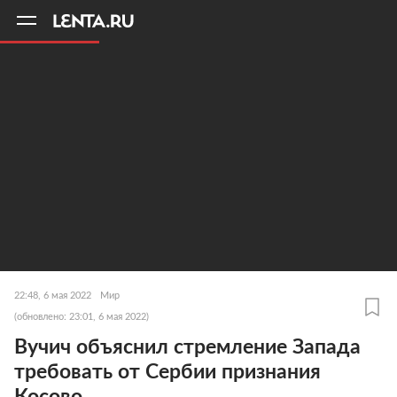
11
A
22:48, 6 мая 2022
Мир
(обновлено: 23:01, 6 мая 2022)
Вучич объяснил стремление Запада
требовать от Сербии признания
Косово