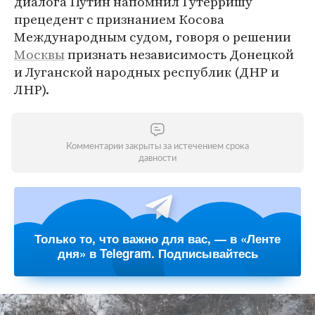
диалога Путин напомнил Гутерришу
прецедент с признанием Косова
Международным судом, говоря о решении
Москвы
признать независимость Донецкой
и Луганской народных республик (ДНР и
ЛНР).
Комментарии закрыты за истечением срока
давности
Только то, что важно для вас, — в «Ленте
дня» в Telegram. Подписывайтесь