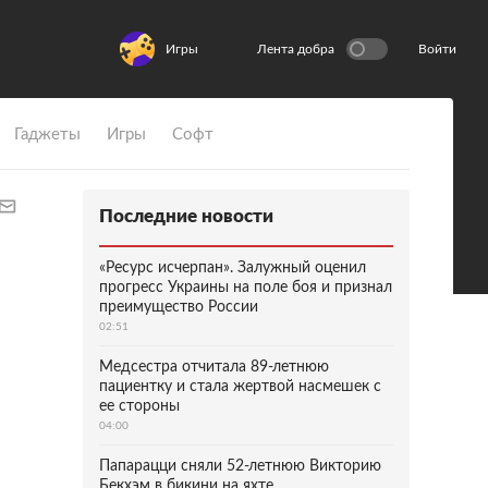
Игры
Лента добра
Войти
Гаджеты
Игры
Софт
Последние новости
«Ресурс исчерпан». Залужный оценил
прогресс Украины на поле боя и признал
преимущество России
02:51
Медсестра отчитала 89-летнюю
пациентку и стала жертвой насмешек с
ее стороны
04:00
Папарацци сняли 52-летнюю Викторию
Бекхэм в бикини на яхте