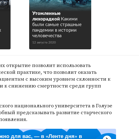
Утомленные
лихорадкой
Какими
были самые страшные
х
пандемии в истории
человечества
12 августа 2020
их открытие позволит использовать
ской практике, что позволит оказать
циентам с высоким уровнем склонности к
ти к снижению смертности среди групп
кого национального университета в Голуэе
обный предсказывать развитие старческого
 появления.
ажно для вас, — в «Ленте дня» в