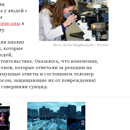
ли
а у людей с
м
описаны
в
ry.
ели анализ
Фото: Kirsty Wigglesworth / Reuters
й, которые
людей,
тоятельствах. Оказалось, что изменения,
енов, которые отвечали за реакции на
ммунные ответы и состоянием теломер
мосом, защищающие их от повреждения)
е совершили суицид.