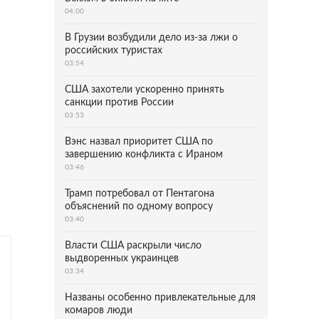
04:00
В Грузии возбудили дело из-за лжи о
российских туристах
03:54
США захотели ускоренно принять
санкции против России
03:53
Вэнс назвал приоритет США по
завершению конфликта с Ираном
03:46
Трамп потребовал от Пентагона
объяснений по одному вопросу
03:40
Власти США раскрыли число
выдворенных украинцев
03:34
Названы особенно привлекательные для
комаров люди