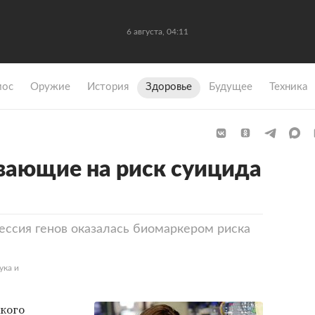
6 августа, 04:11
мос
Оружие
История
Здоровье
Будущее
Техника
вающие на риск суицида
спрессия генов оказалась биомаркером риска
ука и
кого