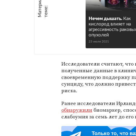
М
а
т
р
и
а
л
ы
п
о
т
е
м
е
е
:
Нечем дышать.
Как
кислород влияет на
агрессивность раковы
опухолей
23 июля 2021
Исследователи считают, что 
полученные данные в клиниче
своевременную поддержку па
суициду, что должно привес
риска.
Ранее исследователи Ирландс
обнаружили
биомаркер, спос
слабоумия за семь лет до его
Только то, что в