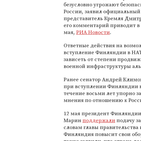
безусловно угрожают безопа
России, заявил официальный
представитель Кремля
Дмитр
его комментарий приводит в 
мая,
РИА Новости
.
Ответные действия на возмо
вступление Финляндии в НАТ
зависеть от степени продви
военной инфраструктуры алья
Ранее сенатор
Андрей Климо
при вступлении Финляндии 
течение восьми лет упорно 
мнения по отношению к Росс
12 мая президент Финляндии
Марин
поддержали
подачу за
словам главы правительства 
Финляндия повысит свои обо