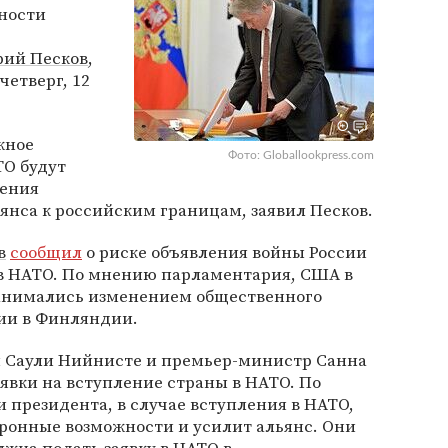
сности
ий Песков
,
четверг, 12
жное
Фото: Globallookpress.com
О будут
жения
нса к российским границам, заявил Песков.
в
сообщил
о риске объявления войны России
в НАТО. По мнению парламентария, США в
занимались изменением общественного
ии в Финляндии.
 Саули Нийнисте и премьер-министр Санна
явки на вступление страны в НАТО. По
и президента, в случае вступления в НАТО,
ронные возможности и усилит альянс. Они