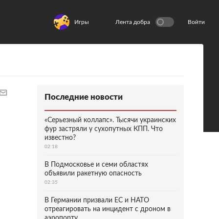
Игры
Лента добра
Войти
Последние новости
«Серьезный коллапс». Тысячи украинских
фур застряли у сухопутных КПП. Что
известно?
02:18
В Подмосковье и семи областях
объявили ракетную опасность
02:35
В Германии призвали ЕС и НАТО
отреагировать на инцидент с дроном в
аэропорту