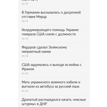
02:29
В Германии высказались о досрочной
отставке Мерца
02:19
Координирующего помощь Украине
генерала США сняли с должности
02:18
Федоров сделал Зеленскому
неприятный намек
01:53
США задумались о выходе из войны с
Ираном
01:39
Мать украинского военного избили и
выгнали из автобуса за русский язык
01:12
Драпатый распорядился начать «мясные
штурмы» в ДНР