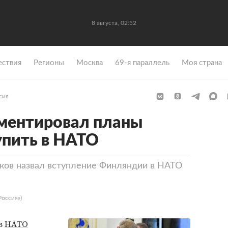
8 августа, 02:52
ствия
Регионы
Москва
69-я параллель
Моя страна
сия
ментировал планы
упить в НАТО
ков назвал вступление Финляндии в НАТО
Россия»)
в
НАТО